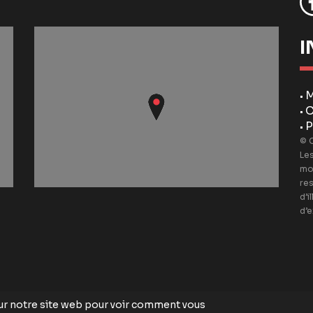
I
M
•
C
•
P
•
© 
Les
mo
re
d’i
d’e
ur notre site web pour voir comment vous